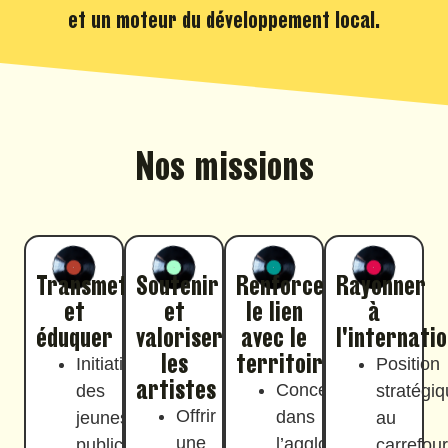
et un moteur du développement local.
Nos missions
Transmettre
Soutenir
Renforcer
Rayonner
et
et
le lien
à
éduquer
valoriser
avec le
l'internatio
les
territoire
Initiation
Position
artistes
Concerts
des
stratégi
Offrir
dans
jeunes
au
une
l’agglomération
publics
carrefour