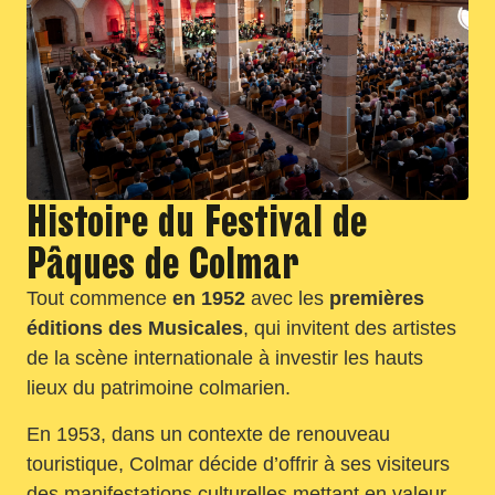
Histoire du Festival de
Pâques de Colmar
Tout commence
en 1952
avec les
premières
éditions des Musicales
, qui invitent des artistes
de la scène internationale à investir les hauts
lieux du patrimoine colmarien.
En 1953, dans un contexte de renouveau
touristique, Colmar décide d’offrir à ses visiteurs
des manifestations culturelles mettant en valeur