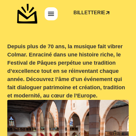
BILLETTERIE
Depuis plus de 70 ans, la musique fait vibrer
Colmar. Enraciné dans une histoire riche, le
Festival de Pâques perpétue une tradition
d’excellence tout en se réinventant chaque
année. Découvrez l’âme d’un événement qui
fait dialoguer patrimoine et création, tradition
et modernité, au cœur de l’Europe.