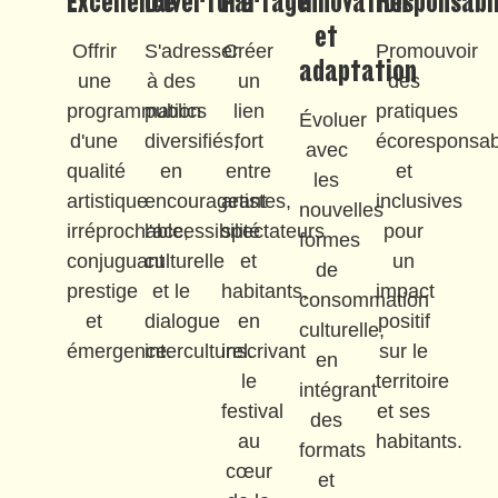
Excellence
Ouverture
Partage
Innovation
Responsabil
et
Offrir
S'adresser
Créer
Promouvoir
adaptation
une
à des
un
des
programmation
publics
lien
pratiques
Évoluer
d'une
diversifiés,
fort
écoresponsab
avec
qualité
en
entre
et
les
artistique
encourageant
artistes,
inclusives
nouvelles
irréprochable,
l'accessibilité
spectateurs
pour
formes
conjuguant
culturelle
et
un
de
prestige
et le
habitants,
impact
consommation
et
dialogue
en
positif
culturelle,
émergence.
interculturel.
inscrivant
sur le
en
le
territoire
intégrant
festival
et ses
des
au
habitants.
formats
cœur
et