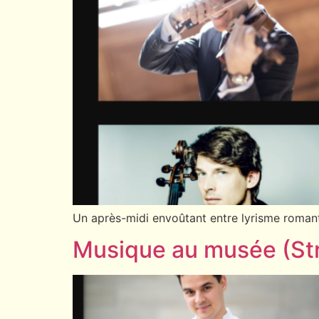
Un après-midi envoûtant entre lyrisme roman
Musique au musée (St