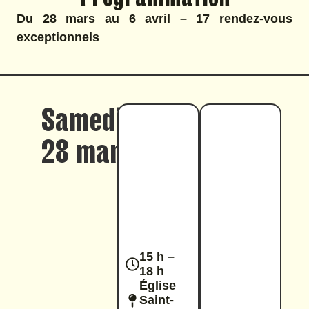
Du 28 mars au 6 avril – 17 rendez-vous
exceptionnels
Samedi
28 mars
CONCERT
HARMONIES
COLLECTIF
EN
DES
FÊTE
HARMONIES
DIRIGÉ
PAR
15 h –
18 h
PIERRE
Église
HOPPÉ
Saint-